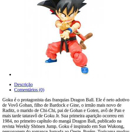
Descrição
Comentários (0)
Goku é o protagonista das franquias Dragon Ball. Ele é neto adotivo
de Vovô Gohan, filho de Bardock e Gine, o irmão mais novo de
Raditz, o marido de Chi-Chi, pai de Gohan e Goten, avô de Pan e
mais tarde tataravô de Goku Jr. Sua primeira aparição ocorreu em
1984, no primeiro capítulo do mangá Dragon Ball, publicado na
revista Weekly Shōnen Jump. Goku é inspirado em Sun Wukong,
personagem do romance Jornada ao Oeste. Porém, Toriyama mudou