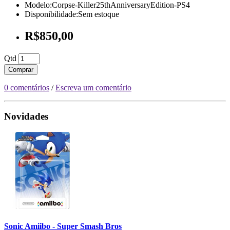
Modelo:Corpse-Killer25thAnniversaryEdition-PS4
Disponibilidade:Sem estoque
R$850,00
Qtd
Comprar
0 comentários
/
Escreva um comentário
Novidades
Sonic Amiibo - Super Smash Bros