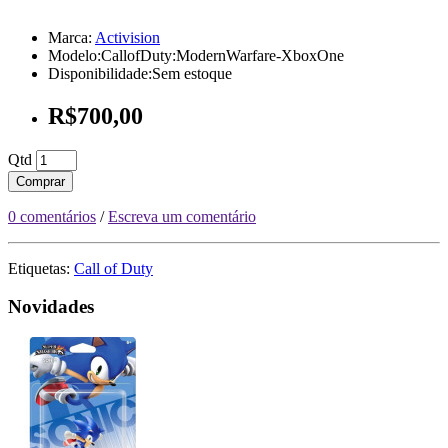
Marca:
Activision
Modelo:CallofDuty:ModernWarfare-XboxOne
Disponibilidade:Sem estoque
R$700,00
Qtd
Comprar
0 comentários
/
Escreva um comentário
Etiquetas:
Call of Duty
Novidades