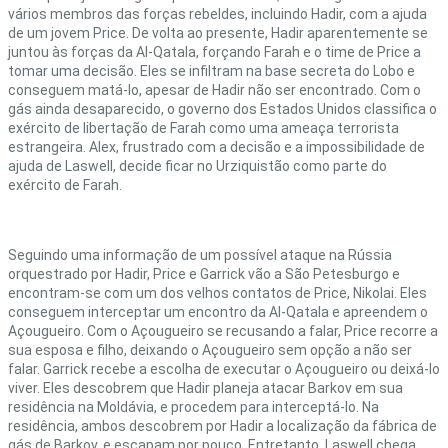
vários membros das forças rebeldes, incluindo Hadir, com a ajuda
de um jovem Price. De volta ao presente, Hadir aparentemente se
juntou às forças da Al-Qatala, forçando Farah e o time de Price a
tomar uma decisão. Eles se infiltram na base secreta do Lobo e
conseguem matá-lo, apesar de Hadir não ser encontrado. Com o
gás ainda desaparecido, o governo dos Estados Unidos classifica o
exército de libertação de Farah como uma ameaça terrorista
estrangeira. Alex, frustrado com a decisão e a impossibilidade de
ajuda de Laswell, decide ficar no Urziquistão como parte do
exército de Farah.
Seguindo uma informação de um possível ataque na Rússia
orquestrado por Hadir, Price e Garrick vão a São Petesburgo e
encontram-se com um dos velhos contatos de Price, Nikolai. Eles
conseguem interceptar um encontro da Al-Qatala e apreendem o
Açougueiro. Com o Açougueiro se recusando a falar, Price recorre a
sua esposa e filho, deixando o Açougueiro sem opção a não ser
falar. Garrick recebe a escolha de executar o Açougueiro ou deixá-lo
viver. Eles descobrem que Hadir planeja atacar Barkov em sua
residência na Moldávia, e procedem para interceptá-lo. Na
residência, ambos descobrem por Hadir a localização da fábrica de
gás de Barkov, e escapam por pouco. Entretanto, Laswell chega,