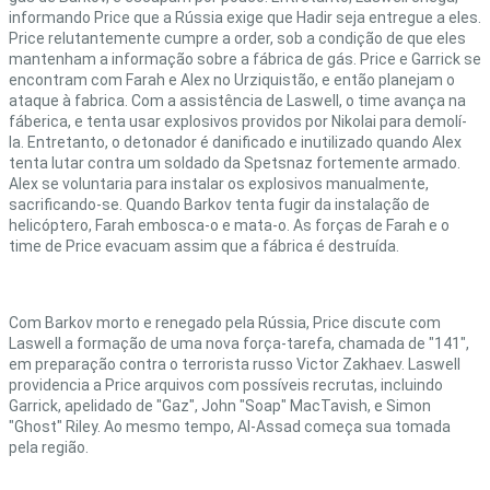
informando Price que a Rússia exige que Hadir seja entregue a eles.
Price relutantemente cumpre a order, sob a condição de que eles
mantenham a informação sobre a fábrica de gás. Price e Garrick se
encontram com Farah e Alex no Urziquistão, e então planejam o
ataque à fabrica. Com a assistência de Laswell, o time avança na
fáberica, e tenta usar explosivos providos por Nikolai para demolí-
la. Entretanto, o detonador é danificado e inutilizado quando Alex
tenta lutar contra um soldado da Spetsnaz fortemente armado.
Alex se voluntaria para instalar os explosivos manualmente,
sacrificando-se. Quando Barkov tenta fugir da instalação de
helicóptero, Farah embosca-o e mata-o. As forças de Farah e o
time de Price evacuam assim que a fábrica é destruída.
Com Barkov morto e renegado pela Rússia, Price discute com
Laswell a formação de uma nova força-tarefa, chamada de "141",
em preparação contra o terrorista russo Victor Zakhaev. Laswell
providencia a Price arquivos com possíveis recrutas, incluindo
Garrick, apelidado de "Gaz", John "Soap" MacTavish, e Simon
"Ghost" Riley. Ao mesmo tempo, Al-Assad começa sua tomada
pela região.