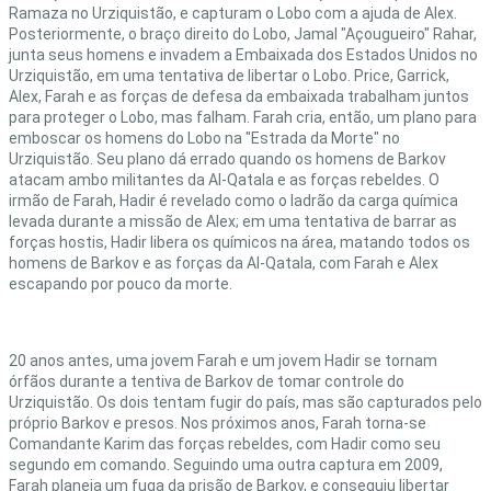
Ramaza no Urziquistão, e capturam o Lobo com a ajuda de Alex.
Posteriormente, o braço direito do Lobo, Jamal "Açougueiro" Rahar,
junta seus homens e invadem a Embaixada dos Estados Unidos no
Urziquistão, em uma tentativa de libertar o Lobo. Price, Garrick,
Alex, Farah e as forças de defesa da embaixada trabalham juntos
para proteger o Lobo, mas falham. Farah cria, então, um plano para
emboscar os homens do Lobo na "Estrada da Morte" no
Urziquistão. Seu plano dá errado quando os homens de Barkov
atacam ambo militantes da Al-Qatala e as forças rebeldes. O
irmão de Farah, Hadir é revelado como o ladrão da carga química
levada durante a missão de Alex; em uma tentativa de barrar as
forças hostis, Hadir libera os químicos na área, matando todos os
homens de Barkov e as forças da Al-Qatala, com Farah e Alex
escapando por pouco da morte.
20 anos antes, uma jovem Farah e um jovem Hadir se tornam
órfãos durante a tentiva de Barkov de tomar controle do
Urziquistão. Os dois tentam fugir do país, mas são capturados pelo
próprio Barkov e presos. Nos próximos anos, Farah torna-se
Comandante Karim das forças rebeldes, com Hadir como seu
segundo em comando. Seguindo uma outra captura em 2009,
Farah planeja um fuga da prisão de Barkov, e conseguiu libertar