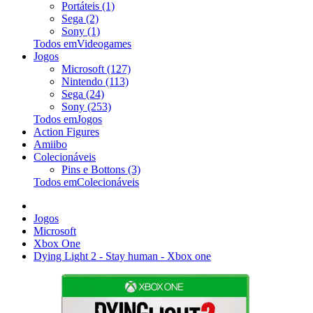
Portáteis (1)
Sega (2)
Sony (1)
Todos emVideogames
Jogos
Microsoft (127)
Nintendo (113)
Sega (24)
Sony (253)
Todos emJogos
Action Figures
Amiibo
Colecionáveis
Pins e Bottons (3)
Todos emColecionáveis
Jogos
Microsoft
Xbox One
Dying Light 2 - Stay human - Xbox one