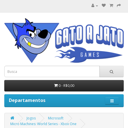
0 - R$0,00
Departamentos
Jogos
Microsoft
Micro Machines: World Series - Xbox One