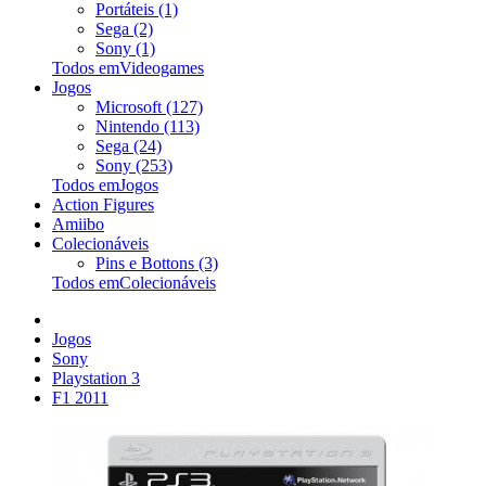
Portáteis (1)
Sega (2)
Sony (1)
Todos emVideogames
Jogos
Microsoft (127)
Nintendo (113)
Sega (24)
Sony (253)
Todos emJogos
Action Figures
Amiibo
Colecionáveis
Pins e Bottons (3)
Todos emColecionáveis
Jogos
Sony
Playstation 3
F1 2011