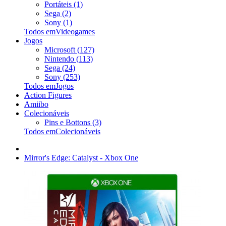
Portáteis (1)
Sega (2)
Sony (1)
Todos emVideogames
Jogos
Microsoft (127)
Nintendo (113)
Sega (24)
Sony (253)
Todos emJogos
Action Figures
Amiibo
Colecionáveis
Pins e Bottons (3)
Todos emColecionáveis
Mirror's Edge: Catalyst - Xbox One