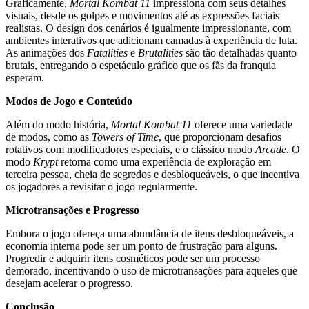
Graficamente,
Mortal Kombat 11
impressiona com seus detalhes
visuais, desde os golpes e movimentos até as expressões faciais
realistas. O design dos cenários é igualmente impressionante, com
ambientes interativos que adicionam camadas à experiência de luta.
As animações dos
Fatalities
e
Brutalities
são tão detalhadas quanto
brutais, entregando o espetáculo gráfico que os fãs da franquia
esperam.
Modos de Jogo e Conteúdo
Além do modo história,
Mortal Kombat 11
oferece uma variedade
de modos, como as
Towers of Time
, que proporcionam desafios
rotativos com modificadores especiais, e o clássico modo
Arcade
. O
modo
Krypt
retorna como uma experiência de exploração em
terceira pessoa, cheia de segredos e desbloqueáveis, o que incentiva
os jogadores a revisitar o jogo regularmente.
Microtransações e Progresso
Embora o jogo ofereça uma abundância de itens desbloqueáveis, a
economia interna pode ser um ponto de frustração para alguns.
Progredir e adquirir itens cosméticos pode ser um processo
demorado, incentivando o uso de microtransações para aqueles que
desejam acelerar o progresso.
Conclusão