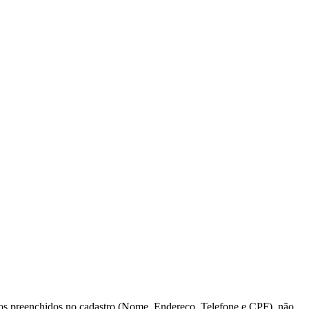
dos preenchidos no cadastro (Nome, Endereço, Telefone e CPF), não