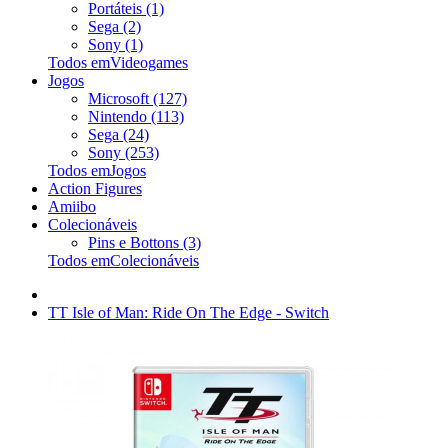
Portáteis (1)
Sega (2)
Sony (1)
Todos emVideogames
Jogos
Microsoft (127)
Nintendo (113)
Sega (24)
Sony (253)
Todos emJogos
Action Figures
Amiibo
Colecionáveis
Pins e Bottons (3)
Todos emColecionáveis
TT Isle of Man: Ride On The Edge - Switch